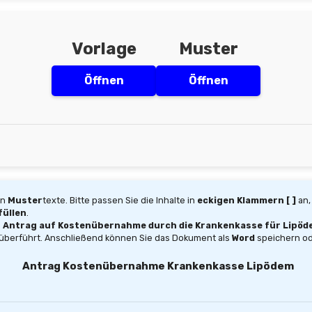
Vorlage
Muster
Öffnen
Öffnen
en
Muster
texte. Bitte passen Sie die Inhalte in
eckigen Klammern [ ]
an,
üllen
.
n
Antrag auf Kostenübernahme durch die Krankenkasse für Lipöd
überführt. Anschließend können Sie das Dokument als
Word
speichern od
Antrag Kostenübernahme Krankenkasse Lipödem